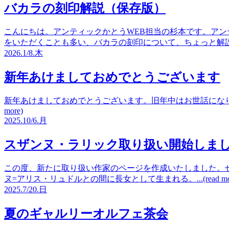
バカラの刻印解説（保存版）
こんにちは。アンティックかとうWEB担当の杉本です。アン
をいただくことも多い、バカラの刻印について、ちょっと解説したいと思
2026.
1/8.
木
新年あけましておめでとうございます
新年あけましておめでとうございます。旧年中はお世話になりあ
more)
2025.
10/6.
月
スザンヌ・ラリック取り扱い開始しま
この度、新たに取り扱い作家のページを作成いたしました。ぜ
ヌ=アリス・リュドルとの間に長女として生まれる。...(read mor
2025.
7/20.
日
夏のギャルリーオルフェ茶会