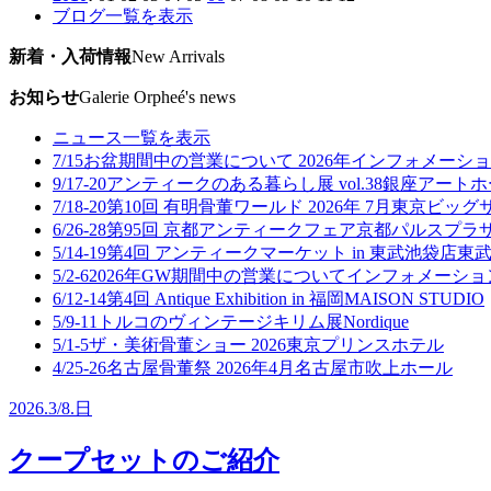
ブログ一覧を表示
新着・入荷情報
New Arrivals
お知らせ
Galerie Orpheé's news
ニュース一覧を表示
7/15
お盆期間中の営業について 2026年
インフォメーショ
9/17-20
アンティークのある暮らし展 vol.38
銀座アートホ
7/18-20
第10回 有明骨董ワールド 2026年 7月
東京ビッグ
6/26-28
第95回 京都アンティークフェア
京都パルスプラザ
5/14-19
第4回 アンティークマーケット in 東武池袋店
東武
5/2-6
2026年GW期間中の営業について
インフォメーショ
6/12-14
第4回 Antique Exhibition in 福岡
MAISON STUDIO
5/9-11
トルコのヴィンテージキリム展
Nordique
5/1-5
ザ・美術骨董ショー 2026
東京プリンスホテル
4/25-26
名古屋骨董祭 2026年4月
名古屋市吹上ホール
2026.
3/8.
日
クープセットのご紹介