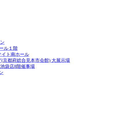
ン
ール１階
サイト南ホール
(京都府総合見本市会館) 大展示場
池袋店8階催事場
ン