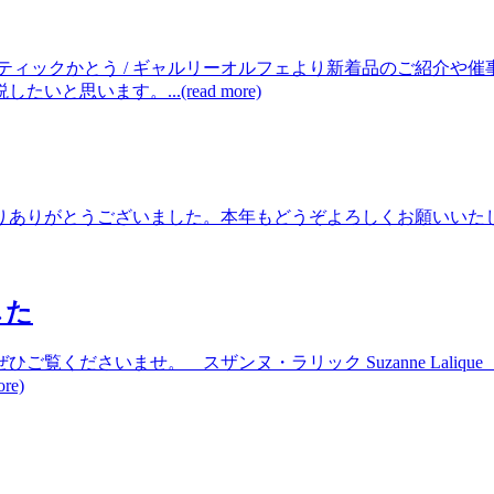
ティックかとう / ギャルリーオルフェより新着品のご紹介や
います。...(read more)
りがとうございました。本年もどうぞよろしくお願いいたします。弊
した
ひご覧くださいませ。 スザンヌ・ラリック Suzanne L
e)