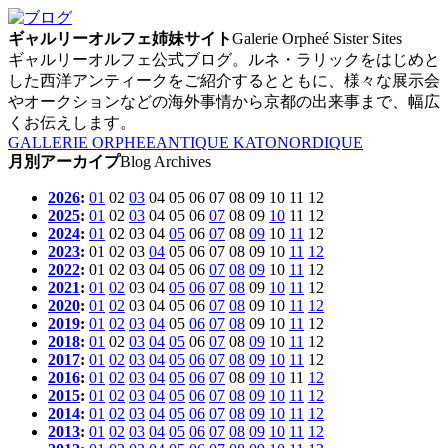
ギャルリーオルフェ姉妹サイト
Galerie Orpheé Sister Sites
ギャルリーオルフェ公式ブログ。ルネ・ラリックをはじめと
した西洋アンティークをご紹介するとともに、様々な展示会
やオークションなどの海外事情から京都の出来事まで、幅広
くお伝えします。
GALLERIE ORPHEE
ANTIQUE KATO
NORDIQUE
月別アーカイプ
Blog Archives
2026
:
01
02
03
04
05
06
07
08
09
10
11
12
2025
:
01
02
03
04
05
06
07
08
09
10
11
12
2024
:
01
02
03
04
05
06
07
08
09
10
11
12
2023
:
01
02
03
04
05
06
07
08
09
10
11
12
2022
:
01
02
03
04
05
06
07
08
09
10
11
12
2021
:
01
02
03
04
05
06
07
08
09
10
11
12
2020
:
01
02
03
04
05
06
07
08
09
10
11
12
2019
:
01
02
03
04
05
06
07
08
09
10
11
12
2018
:
01
02
03
04
05
06
07
08
09
10
11
12
2017
:
01
02
03
04
05
06
07
08
09
10
11
12
2016
:
01
02
03
04
05
06
07
08
09
10
11
12
2015
:
01
02
03
04
05
06
07
08
09
10
11
12
2014
:
01
02
03
04
05
06
07
08
09
10
11
12
2013
:
01
02
03
04
05
06
07
08
09
10
11
12