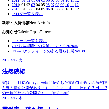
2012
:
01
02
03
04
05
06
07
08
09
10
11
12
2011
:
01
02
03
04
05
06
07
08
09
10
11
12
2010
:
01
02
03
04
05
06
07
08
09
10
11
12
ブログ一覧を表示
新着・入荷情報
New Arrivals
お知らせ
Galerie Orpheé's news
ニュース一覧を表示
7/15
お盆期間中の営業について 2026年
9/17-20
アンティークのある暮らし展 vol.38
2012.
4/17.
火
法然院椿
実は、４月初めには、先日ご紹介した霊鑑寺の近くの法然院
も春の特別公開があります。ここは、４月１日から７日まで
の一週間だけの公開です。...(read more)
2012.
4/12.
木