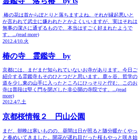
霊鑑寺 落ち椿 by ts
椿の花は首からぽとりと落ちますよね。それが縁起悪いと
か言われて武士に嫌われたとかよくいいますが、実はそれは
無事の潔さに通ずるもので、本当はすごく好まれたようで
す。...(read more)
2012.
4/10.
火
椿の寺 霊鑑寺 by
京都には、まだまだ知られていないお寺があります。今日ご
紹介する霊鑑寺もそのひとつだと思います。鹿ヶ谷、哲学の
道を少し東の山手に入ったところにひっそりと佇む、このお
寺は普段は堅く門を閉ざした非公開の寺院です。...(read
more)
2012.
4/7.
土
京都桜情報２ 円山公園
まだ、朝晩は寒いものの、昼間は日が照ると随分暖かくやっ
と春めいてきました。開花が遅れ目だった桜もやっと咲き始