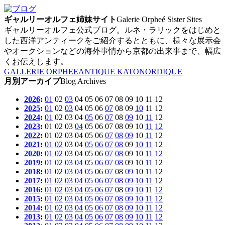
ギャルリーオルフェ姉妹サイト
Galerie Orpheé Sister Sites
ギャルリーオルフェ公式ブログ。ルネ・ラリックをはじめと
した西洋アンティークをご紹介するとともに、様々な展示会
やオークションなどの海外事情から京都の出来事まで、幅広
くお伝えします。
GALLERIE ORPHEE
ANTIQUE KATO
NORDIQUE
月別アーカイプ
Blog Archives
2026
:
01
02
03
04
05
06
07
08
09
10
11
12
2025
:
01
02
03
04
05
06
07
08
09
10
11
12
2024
:
01
02
03
04
05
06
07
08
09
10
11
12
2023
:
01
02
03
04
05
06
07
08
09
10
11
12
2022
:
01
02
03
04
05
06
07
08
09
10
11
12
2021
:
01
02
03
04
05
06
07
08
09
10
11
12
2020
:
01
02
03
04
05
06
07
08
09
10
11
12
2019
:
01
02
03
04
05
06
07
08
09
10
11
12
2018
:
01
02
03
04
05
06
07
08
09
10
11
12
2017
:
01
02
03
04
05
06
07
08
09
10
11
12
2016
:
01
02
03
04
05
06
07
08
09
10
11
12
2015
:
01
02
03
04
05
06
07
08
09
10
11
12
2014
:
01
02
03
04
05
06
07
08
09
10
11
12
2013
:
01
02
03
04
05
06
07
08
09
10
11
12