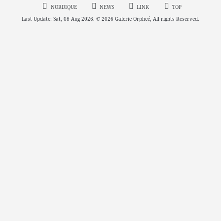
NORDIQUE
NEWS
LINK
TOP
Last Update: Sat, 08 Aug 2026. © 2026 Galerie Orpheé, All rights Reserved.