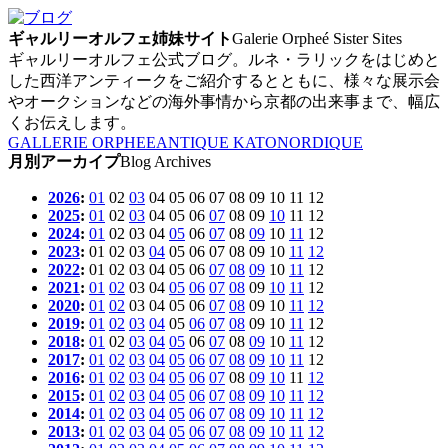
ギャルリーオルフェ姉妹サイト
Galerie Orpheé Sister Sites
ギャルリーオルフェ公式ブログ。ルネ・ラリックをはじめと
した西洋アンティークをご紹介するとともに、様々な展示会
やオークションなどの海外事情から京都の出来事まで、幅広
くお伝えします。
GALLERIE ORPHEE
ANTIQUE KATO
NORDIQUE
月別アーカイプ
Blog Archives
2026
:
01
02
03
04
05
06
07
08
09
10
11
12
2025
:
01
02
03
04
05
06
07
08
09
10
11
12
2024
:
01
02
03
04
05
06
07
08
09
10
11
12
2023
:
01
02
03
04
05
06
07
08
09
10
11
12
2022
:
01
02
03
04
05
06
07
08
09
10
11
12
2021
:
01
02
03
04
05
06
07
08
09
10
11
12
2020
:
01
02
03
04
05
06
07
08
09
10
11
12
2019
:
01
02
03
04
05
06
07
08
09
10
11
12
2018
:
01
02
03
04
05
06
07
08
09
10
11
12
2017
:
01
02
03
04
05
06
07
08
09
10
11
12
2016
:
01
02
03
04
05
06
07
08
09
10
11
12
2015
:
01
02
03
04
05
06
07
08
09
10
11
12
2014
:
01
02
03
04
05
06
07
08
09
10
11
12
2013
:
01
02
03
04
05
06
07
08
09
10
11
12