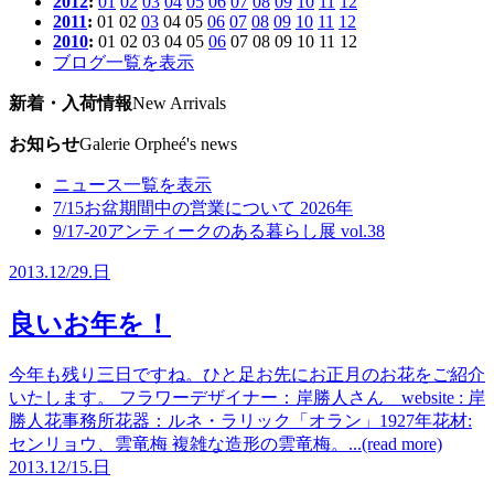
2012
:
01
02
03
04
05
06
07
08
09
10
11
12
2011
:
01
02
03
04
05
06
07
08
09
10
11
12
2010
:
01
02
03
04
05
06
07
08
09
10
11
12
ブログ一覧を表示
新着・入荷情報
New Arrivals
お知らせ
Galerie Orpheé's news
ニュース一覧を表示
7/15
お盆期間中の営業について 2026年
9/17-20
アンティークのある暮らし展 vol.38
2013.
12/29.
日
良いお年を！
今年も残り三日ですね。ひと足お先にお正月のお花をご紹介
いたします。 フラワーデザイナー：岸勝人さん website : 岸
勝人花事務所花器：ルネ・ラリック「オラン」1927年花材:
センリョウ、雲竜梅 複雑な造形の雲竜梅。...(read more)
2013.
12/15.
日