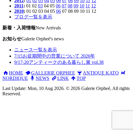
2012
:
01
02
03
04
05
06
07
08
09
10
11
12
2011
:
01
02
03
04
05
06
07
08
09
10
11
12
2010
:
01
02
03
04
05
06
07
08
09
10
11
12
ブログ一覧を表示
新着・入荷情報
New Arrivals
お知らせ
Galerie Orpheé's news
ニュース一覧を表示
7/15
お盆期間中の営業について 2026年
9/17-20
アンティークのある暮らし展 vol.38
HOME
GALLERIE ORPHEE
ANTIQUE KATO
NORDIQUE
NEWS
LINK
TOP
Last Update: Mon, 10 Aug 2026. © 2026 Galerie Orpheé, All rights
Reserved.