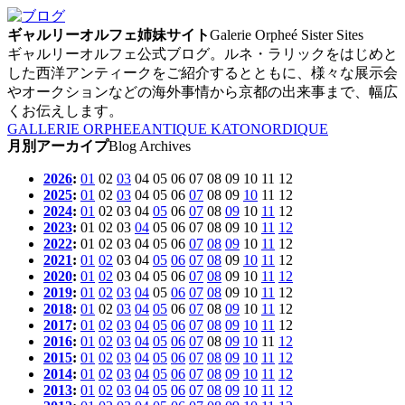
ギャルリーオルフェ姉妹サイト
Galerie Orpheé Sister Sites
ギャルリーオルフェ公式ブログ。ルネ・ラリックをはじめと
した西洋アンティークをご紹介するとともに、様々な展示会
やオークションなどの海外事情から京都の出来事まで、幅広
くお伝えします。
GALLERIE ORPHEE
ANTIQUE KATO
NORDIQUE
月別アーカイプ
Blog Archives
2026
:
01
02
03
04
05
06
07
08
09
10
11
12
2025
:
01
02
03
04
05
06
07
08
09
10
11
12
2024
:
01
02
03
04
05
06
07
08
09
10
11
12
2023
:
01
02
03
04
05
06
07
08
09
10
11
12
2022
:
01
02
03
04
05
06
07
08
09
10
11
12
2021
:
01
02
03
04
05
06
07
08
09
10
11
12
2020
:
01
02
03
04
05
06
07
08
09
10
11
12
2019
:
01
02
03
04
05
06
07
08
09
10
11
12
2018
:
01
02
03
04
05
06
07
08
09
10
11
12
2017
:
01
02
03
04
05
06
07
08
09
10
11
12
2016
:
01
02
03
04
05
06
07
08
09
10
11
12
2015
:
01
02
03
04
05
06
07
08
09
10
11
12
2014
:
01
02
03
04
05
06
07
08
09
10
11
12
2013
:
01
02
03
04
05
06
07
08
09
10
11
12