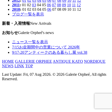
2012
:
01
02
03
04
05
06
07
08
09
10
11
12
2011
:
01
02
03
04
05
06
07
08
09
10
11
12
2010
:
01
02
03
04
05
06
07
08
09
10
11
12
ブログ一覧を表示
新着・入荷情報
New Arrivals
お知らせ
Galerie Orpheé's news
ニュース一覧を表示
7/15
お盆期間中の営業について 2026年
9/17-20
アンティークのある暮らし展 vol.38
HOME
GALLERIE ORPHEE
ANTIQUE KATO
NORDIQUE
NEWS
LINK
TOP
Last Update: Fri, 07 Aug 2026. © 2026 Galerie Orpheé, All rights
Reserved.