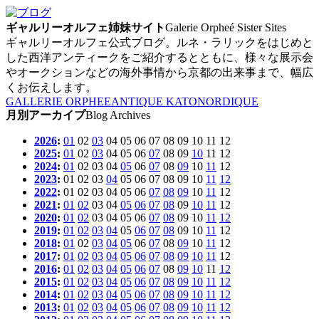
ギャルリーオルフェ姉妹サイト
Galerie Orpheé Sister Sites
ギャルリーオルフェ公式ブログ。ルネ・ラリックをはじめと
した西洋アンティークをご紹介するとともに、様々な展示会
やオークションなどの海外事情から京都の出来事まで、幅広
くお伝えします。
GALLERIE ORPHEE
ANTIQUE KATO
NORDIQUE
月別アーカイプ
Blog Archives
2026
:
01
02
03
04
05
06
07
08
09
10
11
12
2025
:
01
02
03
04
05
06
07
08
09
10
11
12
2024
:
01
02
03
04
05
06
07
08
09
10
11
12
2023
:
01
02
03
04
05
06
07
08
09
10
11
12
2022
:
01
02
03
04
05
06
07
08
09
10
11
12
2021
:
01
02
03
04
05
06
07
08
09
10
11
12
2020
:
01
02
03
04
05
06
07
08
09
10
11
12
2019
:
01
02
03
04
05
06
07
08
09
10
11
12
2018
:
01
02
03
04
05
06
07
08
09
10
11
12
2017
:
01
02
03
04
05
06
07
08
09
10
11
12
2016
:
01
02
03
04
05
06
07
08
09
10
11
12
2015
:
01
02
03
04
05
06
07
08
09
10
11
12
2014
:
01
02
03
04
05
06
07
08
09
10
11
12
2013
:
01
02
03
04
05
06
07
08
09
10
11
12