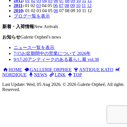
2012
:
01
02
03
04
05
06
07
08
09
10
11
12
2011
:
01
02
03
04
05
06
07
08
09
10
11
12
2010
:
01
02
03
04
05
06
07
08
09
10
11
12
ブログ一覧を表示
新着・入荷情報
New Arrivals
お知らせ
Galerie Orpheé's news
ニュース一覧を表示
7/15
お盆期間中の営業について 2026年
9/17-20
アンティークのある暮らし展 vol.38
HOME
GALLERIE ORPHEE
ANTIQUE KATO
NORDIQUE
NEWS
LINK
TOP
Last Update: Wed, 05 Aug 2026. © 2026 Galerie Orpheé, All rights
Reserved.