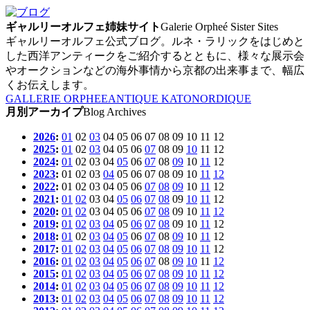
ギャルリーオルフェ姉妹サイト
Galerie Orpheé Sister Sites
ギャルリーオルフェ公式ブログ。ルネ・ラリックをはじめと
した西洋アンティークをご紹介するとともに、様々な展示会
やオークションなどの海外事情から京都の出来事まで、幅広
くお伝えします。
GALLERIE ORPHEE
ANTIQUE KATO
NORDIQUE
月別アーカイプ
Blog Archives
2026
:
01
02
03
04
05
06
07
08
09
10
11
12
2025
:
01
02
03
04
05
06
07
08
09
10
11
12
2024
:
01
02
03
04
05
06
07
08
09
10
11
12
2023
:
01
02
03
04
05
06
07
08
09
10
11
12
2022
:
01
02
03
04
05
06
07
08
09
10
11
12
2021
:
01
02
03
04
05
06
07
08
09
10
11
12
2020
:
01
02
03
04
05
06
07
08
09
10
11
12
2019
:
01
02
03
04
05
06
07
08
09
10
11
12
2018
:
01
02
03
04
05
06
07
08
09
10
11
12
2017
:
01
02
03
04
05
06
07
08
09
10
11
12
2016
:
01
02
03
04
05
06
07
08
09
10
11
12
2015
:
01
02
03
04
05
06
07
08
09
10
11
12
2014
:
01
02
03
04
05
06
07
08
09
10
11
12
2013
:
01
02
03
04
05
06
07
08
09
10
11
12