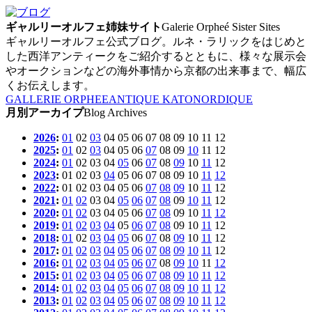
ギャルリーオルフェ姉妹サイト
Galerie Orpheé Sister Sites
ギャルリーオルフェ公式ブログ。ルネ・ラリックをはじめと
した西洋アンティークをご紹介するとともに、様々な展示会
やオークションなどの海外事情から京都の出来事まで、幅広
くお伝えします。
GALLERIE ORPHEE
ANTIQUE KATO
NORDIQUE
月別アーカイプ
Blog Archives
2026
:
01
02
03
04
05
06
07
08
09
10
11
12
2025
:
01
02
03
04
05
06
07
08
09
10
11
12
2024
:
01
02
03
04
05
06
07
08
09
10
11
12
2023
:
01
02
03
04
05
06
07
08
09
10
11
12
2022
:
01
02
03
04
05
06
07
08
09
10
11
12
2021
:
01
02
03
04
05
06
07
08
09
10
11
12
2020
:
01
02
03
04
05
06
07
08
09
10
11
12
2019
:
01
02
03
04
05
06
07
08
09
10
11
12
2018
:
01
02
03
04
05
06
07
08
09
10
11
12
2017
:
01
02
03
04
05
06
07
08
09
10
11
12
2016
:
01
02
03
04
05
06
07
08
09
10
11
12
2015
:
01
02
03
04
05
06
07
08
09
10
11
12
2014
:
01
02
03
04
05
06
07
08
09
10
11
12
2013
:
01
02
03
04
05
06
07
08
09
10
11
12