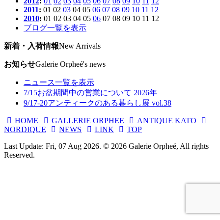
2012
:
01
02
03
04
05
06
07
08
09
10
11
12
2011
:
01
02
03
04
05
06
07
08
09
10
11
12
2010
:
01
02
03
04
05
06
07
08
09
10
11
12
ブログ一覧を表示
新着・入荷情報
New Arrivals
お知らせ
Galerie Orpheé's news
ニュース一覧を表示
7/15
お盆期間中の営業について 2026年
9/17-20
アンティークのある暮らし展 vol.38
HOME
GALLERIE ORPHEE
ANTIQUE KATO
NORDIQUE
NEWS
LINK
TOP
Last Update: Fri, 07 Aug 2026. © 2026 Galerie Orpheé, All rights
Reserved.