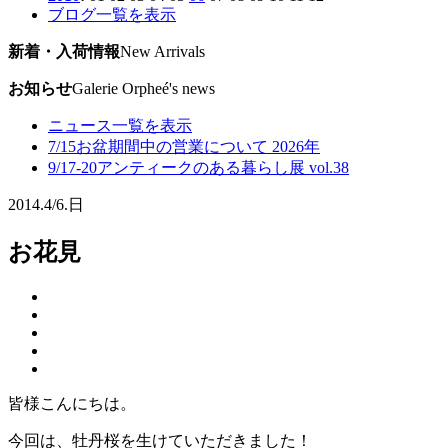
ブログ一覧を表示
新着・入荷情報
New Arrivals
お知らせ
Galerie Orpheé's news
ニュース一覧を表示
7/15
お盆期間中の営業について 2026年
9/17-20
アンティークのある暮らし展 vol.38
2014.
4/6.
日
お花見
皆様こんにちは。
今回は、牡丹桜を生けていただきました！