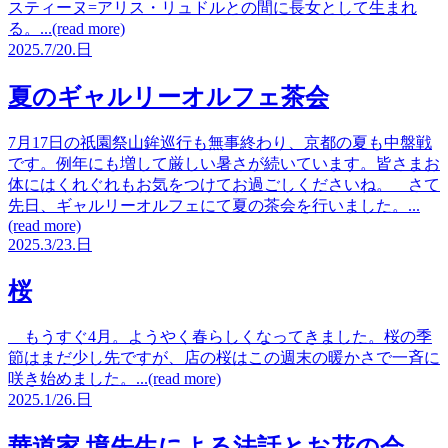
スティーヌ=アリス・リュドルとの間に長女として生まれ
る。...(read more)
2025.
7/20.
日
夏のギャルリーオルフェ茶会
7月17日の祇園祭山鉾巡行も無事終わり、京都の夏も中盤戦
です。例年にも増して厳しい暑さが続いています。皆さまお
体にはくれぐれもお気をつけてお過ごしくださいね。 さて
先日、ギャルリーオルフェにて夏の茶会を行いました。...
(read more)
2025.
3/23.
日
桜
もうすぐ4月。ようやく春らしくなってきました。桜の季
節はまだ少し先ですが、店の桜はこの週末の暖かさで一斉に
咲き始めました。...(read more)
2025.
1/26.
日
華道家 境先生による法話とお花の会