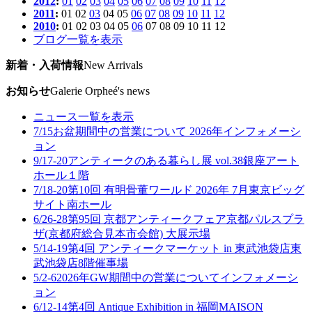
2012
:
01
02
03
04
05
06
07
08
09
10
11
12
2011
:
01
02
03
04
05
06
07
08
09
10
11
12
2010
:
01
02
03
04
05
06
07
08
09
10
11
12
ブログ一覧を表示
新着・入荷情報
New Arrivals
お知らせ
Galerie Orpheé's news
ニュース一覧を表示
7/15
お盆期間中の営業について 2026年
インフォメーシ
ョン
9/17-20
アンティークのある暮らし展 vol.38
銀座アート
ホール１階
7/18-20
第10回 有明骨董ワールド 2026年 7月
東京ビッグ
サイト南ホール
6/26-28
第95回 京都アンティークフェア
京都パルスプラ
ザ(京都府総合見本市会館) 大展示場
5/14-19
第4回 アンティークマーケット in 東武池袋店
東
武池袋店8階催事場
5/2-6
2026年GW期間中の営業について
インフォメーシ
ョン
6/12-14
第4回 Antique Exhibition in 福岡
MAISON