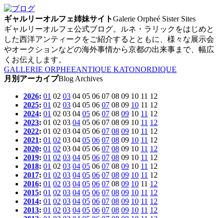
ギャルリーオルフェ姉妹サイト
Galerie Orpheé Sister Sites
ギャルリーオルフェ公式ブログ。ルネ・ラリックをはじめと
した西洋アンティークをご紹介するとともに、様々な展示会
やオークションなどの海外事情から京都の出来事まで、幅広
くお伝えします。
GALLERIE ORPHEE
ANTIQUE KATO
NORDIQUE
月別アーカイプ
Blog Archives
2026
:
01
02
03
04
05
06
07
08
09
10
11
12
2025
:
01
02
03
04
05
06
07
08
09
10
11
12
2024
:
01
02
03
04
05
06
07
08
09
10
11
12
2023
:
01
02
03
04
05
06
07
08
09
10
11
12
2022
:
01
02
03
04
05
06
07
08
09
10
11
12
2021
:
01
02
03
04
05
06
07
08
09
10
11
12
2020
:
01
02
03
04
05
06
07
08
09
10
11
12
2019
:
01
02
03
04
05
06
07
08
09
10
11
12
2018
:
01
02
03
04
05
06
07
08
09
10
11
12
2017
:
01
02
03
04
05
06
07
08
09
10
11
12
2016
:
01
02
03
04
05
06
07
08
09
10
11
12
2015
:
01
02
03
04
05
06
07
08
09
10
11
12
2014
:
01
02
03
04
05
06
07
08
09
10
11
12
2013
:
01
02
03
04
05
06
07
08
09
10
11
12