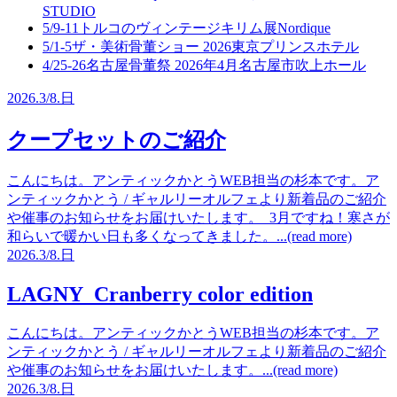
STUDIO
5/9-11
トルコのヴィンテージキリム展
Nordique
5/1-5
ザ・美術骨董ショー 2026
東京プリンスホテル
4/25-26
名古屋骨董祭 2026年4月
名古屋市吹上ホール
2026.
3/8.
日
クープセットのご紹介
こんにちは。アンティックかとうWEB担当の杉本です。ア
ンティックかとう / ギャルリーオルフェより新着品のご紹介
や催事のお知らせをお届けいたします。 3月ですね！寒さが
和らいで暖かい日も多くなってきました。...(read more)
2026.
3/8.
日
LAGNY Cranberry color edition
こんにちは。アンティックかとうWEB担当の杉本です。ア
ンティックかとう / ギャルリーオルフェより新着品のご紹介
や催事のお知らせをお届けいたします。...(read more)
2026.
3/8.
日