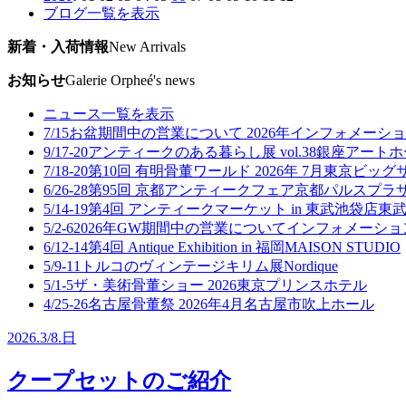
ブログ一覧を表示
新着・入荷情報
New Arrivals
お知らせ
Galerie Orpheé's news
ニュース一覧を表示
7/15
お盆期間中の営業について 2026年
インフォメーショ
9/17-20
アンティークのある暮らし展 vol.38
銀座アートホ
7/18-20
第10回 有明骨董ワールド 2026年 7月
東京ビッグ
6/26-28
第95回 京都アンティークフェア
京都パルスプラザ
5/14-19
第4回 アンティークマーケット in 東武池袋店
東武
5/2-6
2026年GW期間中の営業について
インフォメーショ
6/12-14
第4回 Antique Exhibition in 福岡
MAISON STUDIO
5/9-11
トルコのヴィンテージキリム展
Nordique
5/1-5
ザ・美術骨董ショー 2026
東京プリンスホテル
4/25-26
名古屋骨董祭 2026年4月
名古屋市吹上ホール
2026.
3/8.
日
クープセットのご紹介