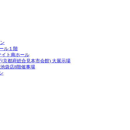
ン
ール１階
サイト南ホール
(京都府総合見本市会館) 大展示場
池袋店8階催事場
ン