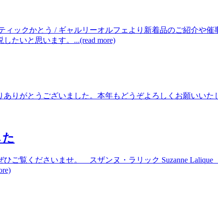
ティックかとう / ギャルリーオルフェより新着品のご紹介や
います。...(read more)
りがとうございました。本年もどうぞよろしくお願いいたします。弊
した
ひご覧くださいませ。 スザンヌ・ラリック Suzanne L
e)