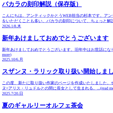
バカラの刻印解説（保存版）
こんにちは。アンティックかとうWEB担当の杉本です。アン
をいただくことも多い、バカラの刻印について、ちょっと解説したいと思
2026.
1/8.
木
新年あけましておめでとうございます
新年あけましておめでとうございます。旧年中はお世話になりあ
more)
2025.
10/6.
月
スザンヌ・ラリック取り扱い開始しま
この度、新たに取り扱い作家のページを作成いたしました。ぜ
ヌ=アリス・リュドルとの間に長女として生まれる。...(read mor
2025.
7/20.
日
夏のギャルリーオルフェ茶会