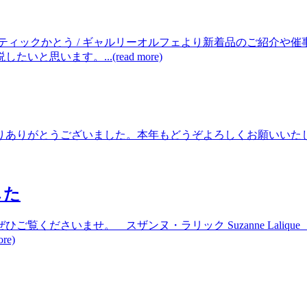
ティックかとう / ギャルリーオルフェより新着品のご紹介や
います。...(read more)
りがとうございました。本年もどうぞよろしくお願いいたします。弊
した
ひご覧くださいませ。 スザンヌ・ラリック Suzanne L
e)