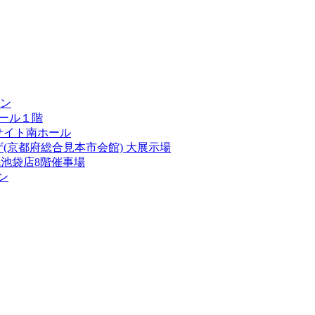
ン
ール１階
サイト南ホール
(京都府総合見本市会館) 大展示場
池袋店8階催事場
ン