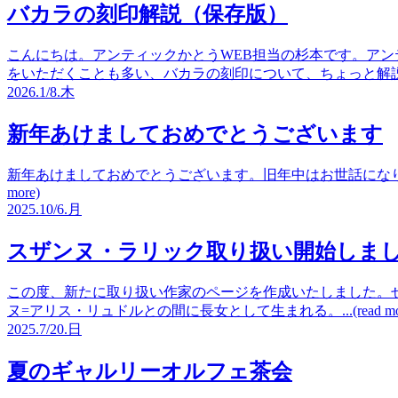
バカラの刻印解説（保存版）
こんにちは。アンティックかとうWEB担当の杉本です。アン
をいただくことも多い、バカラの刻印について、ちょっと解説したいと思
2026.
1/8.
木
新年あけましておめでとうございます
新年あけましておめでとうございます。旧年中はお世話になりあ
more)
2025.
10/6.
月
スザンヌ・ラリック取り扱い開始しま
この度、新たに取り扱い作家のページを作成いたしました。ぜ
ヌ=アリス・リュドルとの間に長女として生まれる。...(read mor
2025.
7/20.
日
夏のギャルリーオルフェ茶会