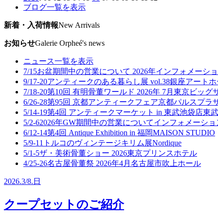
ブログ一覧を表示
新着・入荷情報
New Arrivals
お知らせ
Galerie Orpheé's news
ニュース一覧を表示
7/15
お盆期間中の営業について 2026年
インフォメーショ
9/17-20
アンティークのある暮らし展 vol.38
銀座アートホ
7/18-20
第10回 有明骨董ワールド 2026年 7月
東京ビッグ
6/26-28
第95回 京都アンティークフェア
京都パルスプラザ
5/14-19
第4回 アンティークマーケット in 東武池袋店
東武
5/2-6
2026年GW期間中の営業について
インフォメーショ
6/12-14
第4回 Antique Exhibition in 福岡
MAISON STUDIO
5/9-11
トルコのヴィンテージキリム展
Nordique
5/1-5
ザ・美術骨董ショー 2026
東京プリンスホテル
4/25-26
名古屋骨董祭 2026年4月
名古屋市吹上ホール
2026.
3/8.
日
クープセットのご紹介