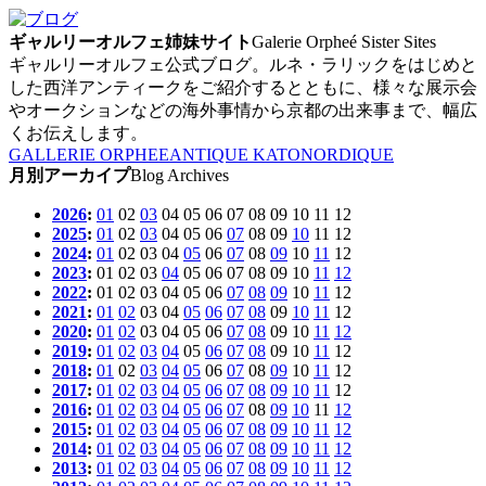
ギャルリーオルフェ姉妹サイト
Galerie Orpheé Sister Sites
ギャルリーオルフェ公式ブログ。ルネ・ラリックをはじめと
した西洋アンティークをご紹介するとともに、様々な展示会
やオークションなどの海外事情から京都の出来事まで、幅広
くお伝えします。
GALLERIE ORPHEE
ANTIQUE KATO
NORDIQUE
月別アーカイプ
Blog Archives
2026
:
01
02
03
04
05
06
07
08
09
10
11
12
2025
:
01
02
03
04
05
06
07
08
09
10
11
12
2024
:
01
02
03
04
05
06
07
08
09
10
11
12
2023
:
01
02
03
04
05
06
07
08
09
10
11
12
2022
:
01
02
03
04
05
06
07
08
09
10
11
12
2021
:
01
02
03
04
05
06
07
08
09
10
11
12
2020
:
01
02
03
04
05
06
07
08
09
10
11
12
2019
:
01
02
03
04
05
06
07
08
09
10
11
12
2018
:
01
02
03
04
05
06
07
08
09
10
11
12
2017
:
01
02
03
04
05
06
07
08
09
10
11
12
2016
:
01
02
03
04
05
06
07
08
09
10
11
12
2015
:
01
02
03
04
05
06
07
08
09
10
11
12
2014
:
01
02
03
04
05
06
07
08
09
10
11
12
2013
:
01
02
03
04
05
06
07
08
09
10
11
12