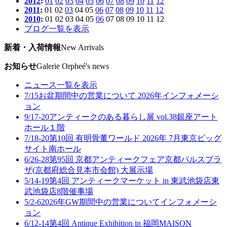
2012
:
01
02
03
04
05
06
07
08
09
10
11
12
2011
:
01
02
03
04
05
06
07
08
09
10
11
12
2010
:
01
02
03
04
05
06
07
08
09
10
11
12
ブログ一覧を表示
新着・入荷情報
New Arrivals
お知らせ
Galerie Orpheé's news
ニュース一覧を表示
7/15
お盆期間中の営業について 2026年
インフォメーシ
ョン
9/17-20
アンティークのある暮らし展 vol.38
銀座アート
ホール１階
7/18-20
第10回 有明骨董ワールド 2026年 7月
東京ビッグ
サイト南ホール
6/26-28
第95回 京都アンティークフェア
京都パルスプラ
ザ(京都府総合見本市会館) 大展示場
5/14-19
第4回 アンティークマーケット in 東武池袋店
東
武池袋店8階催事場
5/2-6
2026年GW期間中の営業について
インフォメーシ
ョン
6/12-14
第4回 Antique Exhibition in 福岡
MAISON