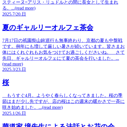
スティーヌ=アリス・リュドルとの間に長女として生まれ
る。...(read more)
2025.
7/20.
日
夏のギャルリーオルフェ茶会
7月17日の祇園祭山鉾巡行も無事終わり、京都の夏も中盤戦
です。例年にも増して厳しい暑さが続いています。皆さまお
体にはくれぐれもお気をつけてお過ごしくださいね。 さて
先日、ギャルリーオルフェにて夏の茶会を行いました。...
(read more)
2025.
3/23.
日
桜
もうすぐ4月。ようやく春らしくなってきました。桜の季
節はまだ少し先ですが、店の桜はこの週末の暖かさで一斉に
咲き始めました。...(read more)
2025.
1/26.
日
華道家 境先生による法話とお花の会