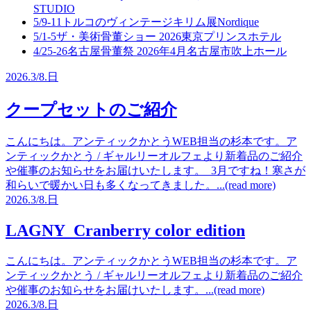
STUDIO
5/9-11
トルコのヴィンテージキリム展
Nordique
5/1-5
ザ・美術骨董ショー 2026
東京プリンスホテル
4/25-26
名古屋骨董祭 2026年4月
名古屋市吹上ホール
2026.
3/8.
日
クープセットのご紹介
こんにちは。アンティックかとうWEB担当の杉本です。ア
ンティックかとう / ギャルリーオルフェより新着品のご紹介
や催事のお知らせをお届けいたします。 3月ですね！寒さが
和らいで暖かい日も多くなってきました。...(read more)
2026.
3/8.
日
LAGNY Cranberry color edition
こんにちは。アンティックかとうWEB担当の杉本です。ア
ンティックかとう / ギャルリーオルフェより新着品のご紹介
や催事のお知らせをお届けいたします。...(read more)
2026.
3/8.
日