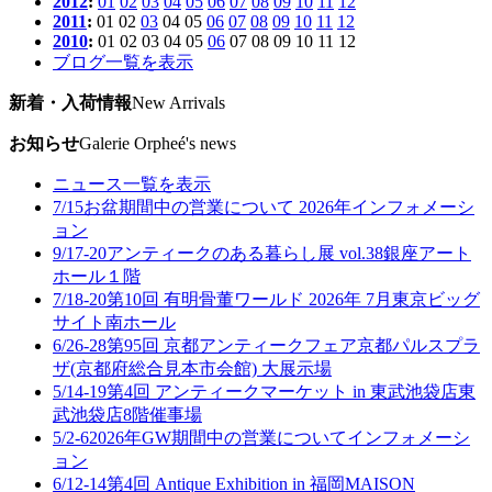
2012
:
01
02
03
04
05
06
07
08
09
10
11
12
2011
:
01
02
03
04
05
06
07
08
09
10
11
12
2010
:
01
02
03
04
05
06
07
08
09
10
11
12
ブログ一覧を表示
新着・入荷情報
New Arrivals
お知らせ
Galerie Orpheé's news
ニュース一覧を表示
7/15
お盆期間中の営業について 2026年
インフォメーシ
ョン
9/17-20
アンティークのある暮らし展 vol.38
銀座アート
ホール１階
7/18-20
第10回 有明骨董ワールド 2026年 7月
東京ビッグ
サイト南ホール
6/26-28
第95回 京都アンティークフェア
京都パルスプラ
ザ(京都府総合見本市会館) 大展示場
5/14-19
第4回 アンティークマーケット in 東武池袋店
東
武池袋店8階催事場
5/2-6
2026年GW期間中の営業について
インフォメーシ
ョン
6/12-14
第4回 Antique Exhibition in 福岡
MAISON