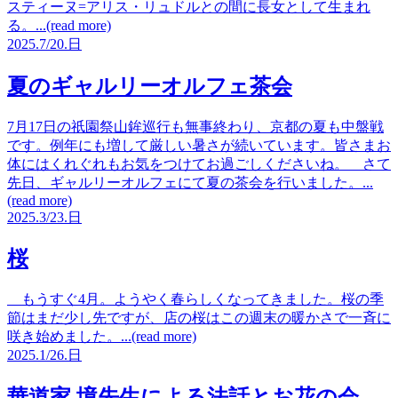
スティーヌ=アリス・リュドルとの間に長女として生まれ
る。...(read more)
2025.
7/20.
日
夏のギャルリーオルフェ茶会
7月17日の祇園祭山鉾巡行も無事終わり、京都の夏も中盤戦
です。例年にも増して厳しい暑さが続いています。皆さまお
体にはくれぐれもお気をつけてお過ごしくださいね。 さて
先日、ギャルリーオルフェにて夏の茶会を行いました。...
(read more)
2025.
3/23.
日
桜
もうすぐ4月。ようやく春らしくなってきました。桜の季
節はまだ少し先ですが、店の桜はこの週末の暖かさで一斉に
咲き始めました。...(read more)
2025.
1/26.
日
華道家 境先生による法話とお花の会