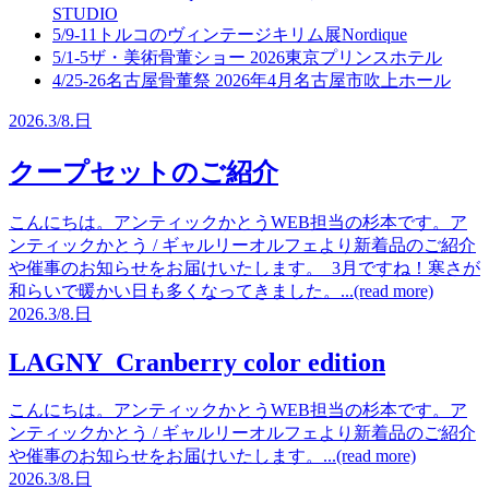
STUDIO
5/9-11
トルコのヴィンテージキリム展
Nordique
5/1-5
ザ・美術骨董ショー 2026
東京プリンスホテル
4/25-26
名古屋骨董祭 2026年4月
名古屋市吹上ホール
2026.
3/8.
日
クープセットのご紹介
こんにちは。アンティックかとうWEB担当の杉本です。ア
ンティックかとう / ギャルリーオルフェより新着品のご紹介
や催事のお知らせをお届けいたします。 3月ですね！寒さが
和らいで暖かい日も多くなってきました。...(read more)
2026.
3/8.
日
LAGNY Cranberry color edition
こんにちは。アンティックかとうWEB担当の杉本です。ア
ンティックかとう / ギャルリーオルフェより新着品のご紹介
や催事のお知らせをお届けいたします。...(read more)
2026.
3/8.
日