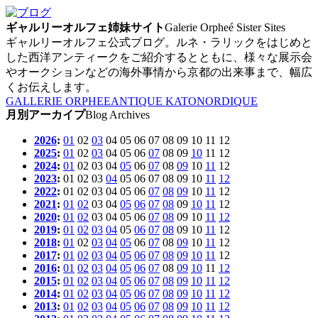
ギャルリーオルフェ姉妹サイト
Galerie Orpheé Sister Sites
ギャルリーオルフェ公式ブログ。ルネ・ラリックをはじめと
した西洋アンティークをご紹介するとともに、様々な展示会
やオークションなどの海外事情から京都の出来事まで、幅広
くお伝えします。
GALLERIE ORPHEE
ANTIQUE KATO
NORDIQUE
月別アーカイプ
Blog Archives
2026
:
01
02
03
04
05
06
07
08
09
10
11
12
2025
:
01
02
03
04
05
06
07
08
09
10
11
12
2024
:
01
02
03
04
05
06
07
08
09
10
11
12
2023
:
01
02
03
04
05
06
07
08
09
10
11
12
2022
:
01
02
03
04
05
06
07
08
09
10
11
12
2021
:
01
02
03
04
05
06
07
08
09
10
11
12
2020
:
01
02
03
04
05
06
07
08
09
10
11
12
2019
:
01
02
03
04
05
06
07
08
09
10
11
12
2018
:
01
02
03
04
05
06
07
08
09
10
11
12
2017
:
01
02
03
04
05
06
07
08
09
10
11
12
2016
:
01
02
03
04
05
06
07
08
09
10
11
12
2015
:
01
02
03
04
05
06
07
08
09
10
11
12
2014
:
01
02
03
04
05
06
07
08
09
10
11
12
2013
:
01
02
03
04
05
06
07
08
09
10
11
12