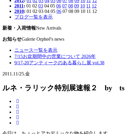
2012
:
01
02
03
04
05
06
07
08
09
10
11
12
2011
:
01
02
03
04
05
06
07
08
09
10
11
12
2010
:
01
02
03
04
05
06
07
08
09
10
11
12
ブログ一覧を表示
新着・入荷情報
New Arrivals
お知らせ
Galerie Orpheé's news
ニュース一覧を表示
7/15
お盆期間中の営業について 2026年
9/17-20
アンティークのある暮らし展 vol.38
2011.
11/25.
金
ルネ・ラリック特別展速報２ by ts
今日は、ちょっとアカデミックな物を紹介します。