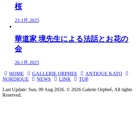
桜
23.3月.2025
華道家 境先生による法話とお花の
会
26.1月.2025
HOME
GALLERIE ORPHEE
ANTIQUE KATO
NORDIQUE
NEWS
LINK
TOP
Last Update: Sun, 09 Aug 2026. © 2026 Galerie Orpheé, All rights
Reserved.