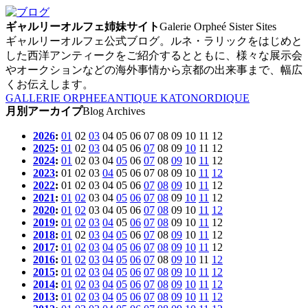
ギャルリーオルフェ姉妹サイト
Galerie Orpheé Sister Sites
ギャルリーオルフェ公式ブログ。ルネ・ラリックをはじめと
した西洋アンティークをご紹介するとともに、様々な展示会
やオークションなどの海外事情から京都の出来事まで、幅広
くお伝えします。
GALLERIE ORPHEE
ANTIQUE KATO
NORDIQUE
月別アーカイプ
Blog Archives
2026
:
01
02
03
04
05
06
07
08
09
10
11
12
2025
:
01
02
03
04
05
06
07
08
09
10
11
12
2024
:
01
02
03
04
05
06
07
08
09
10
11
12
2023
:
01
02
03
04
05
06
07
08
09
10
11
12
2022
:
01
02
03
04
05
06
07
08
09
10
11
12
2021
:
01
02
03
04
05
06
07
08
09
10
11
12
2020
:
01
02
03
04
05
06
07
08
09
10
11
12
2019
:
01
02
03
04
05
06
07
08
09
10
11
12
2018
:
01
02
03
04
05
06
07
08
09
10
11
12
2017
:
01
02
03
04
05
06
07
08
09
10
11
12
2016
:
01
02
03
04
05
06
07
08
09
10
11
12
2015
:
01
02
03
04
05
06
07
08
09
10
11
12
2014
:
01
02
03
04
05
06
07
08
09
10
11
12
2013
:
01
02
03
04
05
06
07
08
09
10
11
12