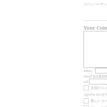
コペンハーゲン便
Your Co
name
email
返信通知
url
次回のコ
captcha
右の文
新しいコ