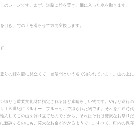
しのシーンです。まず、道路に竹を置き、桶に入った水を撒きます。
を引き、竹の上を滑らせて方向変換します。
す。
登りの鯉を龍に見立てて、登竜門という名で知られています。山の上に
ン織りも重要文化財に指定されるほど素晴らしい物です。やはり巡行の
り１６世紀にベルギー、ブルッセルで織られた物です。それを江戸時代
輸入してこの山を飾り立てたのですから、それはそれは贅沢なお祭りだ
に新調するのにも、莫大なお金がかかるようです。すべて、町内の保存