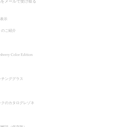
稿をメールで受け取る
表示
トのご紹介
erry Color Edition
ッチンググラス
ックのカタログレゾネ
印解説（保存版）