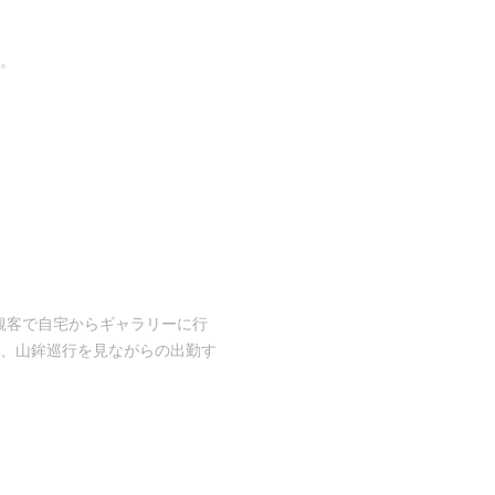
。
観客で自宅からギャラリーに行
、山鉾巡行を見ながらの出勤す