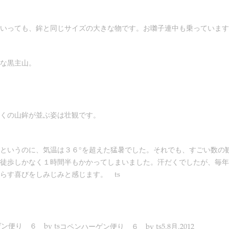
いっても、鉾と同じサイズの大きな物です。お囃子連中も乗っています
な黒主山。
くの山鉾が並ぶ姿は壮観です。
というのに、気温は３６°を超えた猛暑でした。それでも、すごい数の
徒歩しかなく１時間半もかかってしまいました。汗だくでしたが、毎年
らす喜びをしみじみと感じます。 ts
コペンハーゲン便り ６ by ts
5.8月.2012