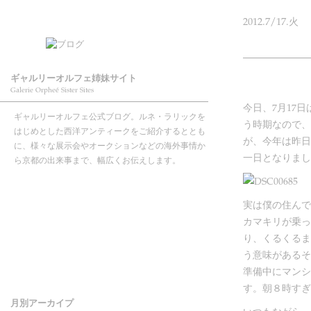
2012.
7/17.
火
ギャルリーオルフェ姉妹サイト
Galerie Orpheé Sister Sites
今日、7月17
ギャルリーオルフェ公式ブログ。ルネ・ラリックを
う時期なので、
はじめとした西洋アンティークをご紹介するととも
が、今年は昨日
に、様々な展示会やオークションなどの海外事情か
一日となりまし
ら京都の出来事まで、幅広くお伝えします。
実は僕の住んで
カマキリが乗っ
り、くるくるま
う意味があるそ
準備中にマンシ
す。朝８時すぎ
月別アーカイプ