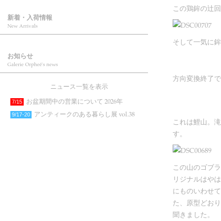
この鶏鉾の辻回
新着・入荷情報
New Arrivals
そして一気に鉾
お知らせ
Galerie Orpheé's news
方向変換終了で
ニュース一覧を表示
お盆期間中の営業について 2026年
7/15
アンティークのある暮らし展 vol.38
9/17-20
これは鯉山。滝
す。
この山のゴブラ
リジナルはやは
にものいわせて
た、原型どおり
聞きました。