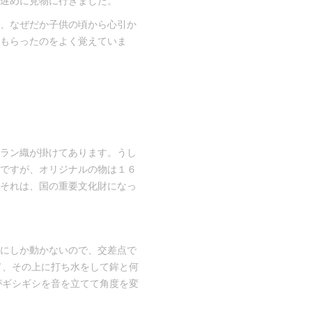
遅めに見物に行きました。
、なぜだか子供の頃から心引か
もらったのをよく覚えていま
ラン織が掛けてあります。うし
ですが、オリジナルの物は１６
それは、国の重要文化財になっ
にしか動かないので、交差点で
て、その上に打ち水をして鉾と何
がギシギシを音を立てて角度を変