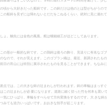
四条通りはすごい人なので、９時の巡行スタートの時間を避けて、少し
の頃から大好きだった船鉾です。この鉾だけは他のとは型がちがうので
この船鉾を見ずには帰れないとだだをこねるくらい、絶対に見に連れて
しょ。舳先には金色の鳳凰、舵は螺鈿細工がほどこしてあります。
この形が一般的な鉾です。この鶏鉾は後ろの飾り、見送りに有名なゴブ
のなので、それが見えます。このゴブラン織は、最近、新調されたもの
前日の宵山には特別に展示されたものを見ることができます。ちなみに
差点では、この大きな鉾の辻まわしが行われます。鉾の車輪はまっすぐ
はこの辻まわしが必 要になります。道路に細く切った竹を何本も置い
一気にひっぱり、車輪をすべらせて方向変換をするのです。大 きな鉾
つみても迫力いっぱいです。おおきな拍手が起こります。