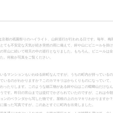
日は京都の祇園祭りのハイライト、山鉾巡行が行われる日です。毎年、梅
とても不安定な天気が続き突然の雨に備えて、鉾や山にビニールを掛け
の宵山に続いて晴天の中の巡行となりました。もちろん、ビニールは全
た。何枚か写真をご覧ください。
いるマンションもいわゆる鉾町なんですが、うちの町内が持っているの
ているのがわかりますか？このカマキリはからくりものになっていて、
わったりします。このような細工物がある鉾や山はこの蟷螂山だけなん
うです。昨日の宵山までは提灯でかざられていたのですが、これは今朝
ョンのベランダから写した物です。屋根の上のカマキリわかりますか？
に撮った写真ですが、このあとすぐに町内を出発しました。