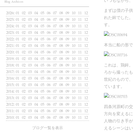
いつもながら、
Blog Archives
まずは僕の子供
2026
01
02
03
04
05
06
07
08
09
10
11
12
:
れた鉾でした。
2025
01
02
03
04
05
06
07
08
09
10
11
12
:
す。
2024
01
02
03
04
05
06
07
08
09
10
11
12
:
2023
01
02
03
04
05
06
07
08
09
10
11
12
:
2022
01
02
03
04
05
06
07
08
09
10
11
12
:
本当に船の形で
2021
01
02
03
04
05
06
07
08
09
10
11
12
:
2020
01
02
03
04
05
06
07
08
09
10
11
12
:
2019
01
02
03
04
05
06
07
08
09
10
11
12
:
これは、鶏鉾。
2018
01
02
03
04
05
06
07
08
09
10
11
12
:
2017
01
02
03
04
05
06
07
08
09
10
11
12
ろから撮ったも
:
2016
01
02
03
04
05
06
07
08
09
10
11
12
:
世紀のもので、
2015
01
02
03
04
05
06
07
08
09
10
11
12
:
ています。
2014
01
02
03
04
05
06
07
08
09
10
11
12
:
2013
01
02
03
04
05
06
07
08
09
10
11
12
:
2012
01
02
03
04
05
06
07
08
09
10
11
12
:
四条河原町の交
2011
01
02
03
04
05
06
07
08
09
10
11
12
:
方向を変えるに
2010
01
02
03
04
05
06
07
08
09
10
11
12
:
人物の引き手が
えるシーンはい
ブログ一覧を表示