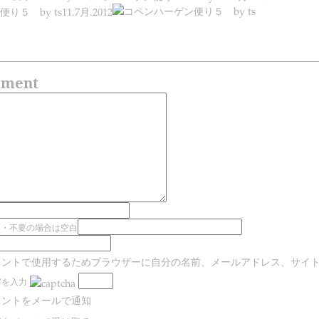
り５ by ts
11.7月.2012
mment
用・不要の場合は空白
メントで使用するためブラウザーに自分の名前、メールアドレス、サイ
字を入力
メントをメールで通知