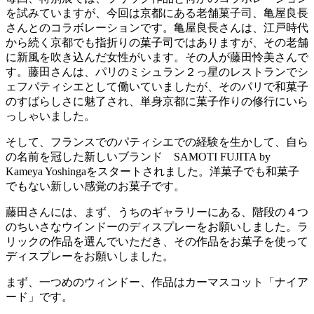
を試みていますが、今回は京都にある老舗菓子司、亀屋良長
さんとのコラボレーションです。亀屋良長さんは、江戸時代
から続く京都でも指折りの菓子司ではありますが、その老舗
に新風を吹き込んだ女性がいます。その人が藤田怜美さんで
す。藤田さんは、パリのミシュラン２っ星のレストランでシ
ェフパティシエとして働いていましたが、そのパリで和菓子
のすばらしさに魅了され、単身京都に菓子作りの修行にいら
っしゃいました。
そして、フランスでのパティシエでの経験を生かして、自ら
の名前を冠した新しいブランド SAMOTI FUJITA by
Kameya Yoshingaをスタートされました。洋菓子でも和菓子
でもない新しい感覚のお菓子です。
藤田さんには、まず、うちのギャラリーにある、階段の４つ
のちいさなウインドーのディスプレーをお願いしました。ラ
リックの作品を選んでいただき、その作品をお菓子を使って
ディスプレーをお願いしました。
まず、一つめのウィンドー、作品はカーマスコット「ナイア
ード」です。