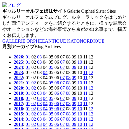
ギャルリーオルフェ姉妹サイト
Galerie Orpheé Sister Sites
ギャルリーオルフェ公式ブログ。ルネ・ラリックをはじめと
した西洋アンティークをご紹介するとともに、様々な展示会
やオークションなどの海外事情から京都の出来事まで、幅広
くお伝えします。
GALLERIE ORPHEE
ANTIQUE KATO
NORDIQUE
月別アーカイプ
Blog Archives
2026
:
01
02
03
04
05
06
07
08
09
10
11
12
2025
:
01
02
03
04
05
06
07
08
09
10
11
12
2024
:
01
02
03
04
05
06
07
08
09
10
11
12
2023
:
01
02
03
04
05
06
07
08
09
10
11
12
2022
:
01
02
03
04
05
06
07
08
09
10
11
12
2021
:
01
02
03
04
05
06
07
08
09
10
11
12
2020
:
01
02
03
04
05
06
07
08
09
10
11
12
2019
:
01
02
03
04
05
06
07
08
09
10
11
12
2018
:
01
02
03
04
05
06
07
08
09
10
11
12
2017
:
01
02
03
04
05
06
07
08
09
10
11
12
2016
:
01
02
03
04
05
06
07
08
09
10
11
12
2015
:
01
02
03
04
05
06
07
08
09
10
11
12
2014
:
01
02
03
04
05
06
07
08
09
10
11
12
2013
:
01
02
03
04
05
06
07
08
09
10
11
12