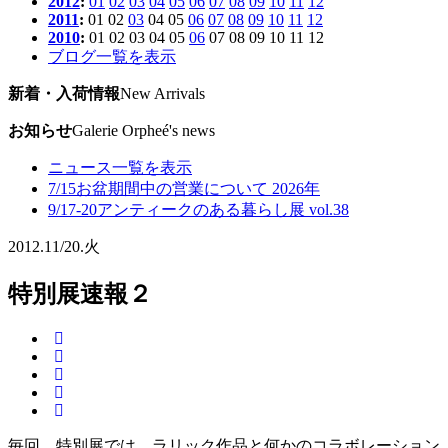
2012
:
01
02
03
04
05
06
07
08
09
10
11
12
2011
:
01
02
03
04
05
06
07
08
09
10
11
12
2010
:
01
02
03
04
05
06
07
08
09
10
11
12
ブログ一覧を表示
新着・入荷情報
New Arrivals
お知らせ
Galerie Orpheé's news
ニュース一覧を表示
7/15
お盆期間中の営業について 2026年
9/17-20
アンティークのある暮らし展 vol.38
2012.
11/20.
火
特別展速報２
毎回、特別展では、ラリック作品と何かのコラボレーション