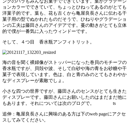
ンクのバラもみんなお菓子でできています。葉がグラデーシ
ョンカラーでできていて、ちょっとひねってあるのがとても
洋菓子的です。葉も、花も古くから亀屋良長さんに伝わる干
菓子用の型でぬかれたものだそうで、ひねりやグラデーショ
ンの工夫は藤田さんのアイデアです。蔓の動きがとても立体
的で僕が一番気に入ったウィンドーです。
そして、４つ目 香水瓶アンフィトリット。
海の音を聞く裸婦像がストッパーになった巻貝のモチーフの
香水瓶ですが、貝殻や波、そして白砂や海の青をお砂糖や干
菓子で表現しています。色は、白と青のみのとてもさわやか
なディスプレーが素敵でしょ。
小さな四つの世界ですが、藤田さんのセンスがとても生きた
ディスプレーです。藤田さんにお願いしたのはまだまだ他に
もあります。それについては次のブログで。 ts
追伸：亀屋良長さんに興味のある方は下のweb pageにアクセ
スしてみてください。