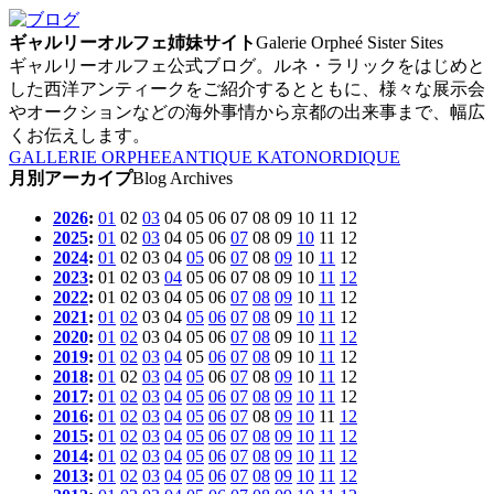
ギャルリーオルフェ姉妹サイト
Galerie Orpheé Sister Sites
ギャルリーオルフェ公式ブログ。ルネ・ラリックをはじめと
した西洋アンティークをご紹介するとともに、様々な展示会
やオークションなどの海外事情から京都の出来事まで、幅広
くお伝えします。
GALLERIE ORPHEE
ANTIQUE KATO
NORDIQUE
月別アーカイプ
Blog Archives
2026
:
01
02
03
04
05
06
07
08
09
10
11
12
2025
:
01
02
03
04
05
06
07
08
09
10
11
12
2024
:
01
02
03
04
05
06
07
08
09
10
11
12
2023
:
01
02
03
04
05
06
07
08
09
10
11
12
2022
:
01
02
03
04
05
06
07
08
09
10
11
12
2021
:
01
02
03
04
05
06
07
08
09
10
11
12
2020
:
01
02
03
04
05
06
07
08
09
10
11
12
2019
:
01
02
03
04
05
06
07
08
09
10
11
12
2018
:
01
02
03
04
05
06
07
08
09
10
11
12
2017
:
01
02
03
04
05
06
07
08
09
10
11
12
2016
:
01
02
03
04
05
06
07
08
09
10
11
12
2015
:
01
02
03
04
05
06
07
08
09
10
11
12
2014
:
01
02
03
04
05
06
07
08
09
10
11
12
2013
:
01
02
03
04
05
06
07
08
09
10
11
12