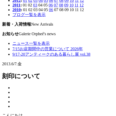
2012
:
01
02
03
04
05
06
07
08
09
10
11
12
2011
:
01
02
03
04
05
06
07
08
09
10
11
12
2010
:
01
02
03
04
05
06
07
08
09
10
11
12
ブログ一覧を表示
新着・入荷情報
New Arrivals
お知らせ
Galerie Orpheé's news
ニュース一覧を表示
7/15
お盆期間中の営業について 2026年
9/17-20
アンティークのある暮らし展 vol.38
2013.
6/7.
金
刻印について
こんにちは。