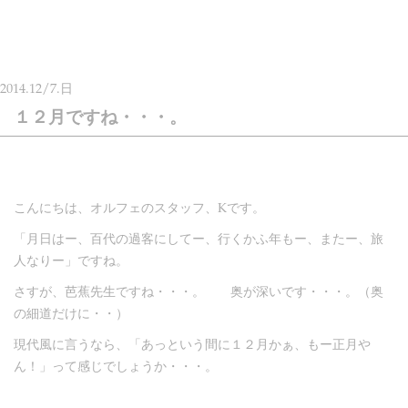
2014.
12/7.
日
１２月ですね・・・。
こんにちは、オルフェのスタッフ、Kです。
「月日はー、百代の過客にしてー、行くかふ年もー、またー、旅
人なりー」ですね。
さすが、芭蕉先生ですね・・・。 奥が深いです・・・。（奥
の細道だけに・・）
現代風に言うなら、「あっという間に１２月かぁ、もー正月や
ん！」って感じでしょうか・・・。