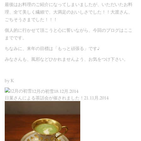
最後はお料理のご紹介になってしまいましたが、いただいたお料
理、全て美しく繊細で、大満足のおいしさでした！！大渡さん、
ごちそうさまでした！！！
個人的に行かせて頂こうと心に誓いながら、今回のブログはここ
までです。
ちなみに、来年の目標は「もっと頑張る」です♪
みなさんも、風邪などひかれませんよう、お気をつけ下さい。
by K
12月の初雪
18.12月.2014
日菓さんによる茶話会が催されました！
21.11月.2014