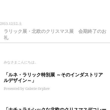
2015.
12/12.
土
ラリック展・北欧のクリスマス展 会期終了のお
礼
みなさまこんにちは。
「ルネ・ラリック特別展 ～そのインダストリア
ルデザイン～」
Presented by Galerie Orphee
「ナチュラルシックな北欧のクリスマスデコレー