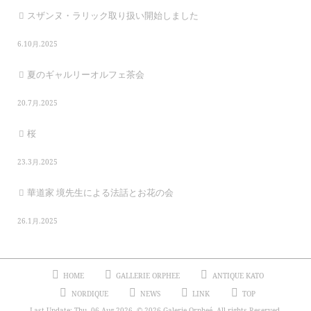
スザンヌ・ラリック取り扱い開始しました
6.10月.2025
夏のギャルリーオルフェ茶会
20.7月.2025
桜
23.3月.2025
華道家 境先生による法話とお花の会
26.1月.2025
HOME
GALLERIE ORPHEE
ANTIQUE KATO
NORDIQUE
NEWS
LINK
TOP
Last Update: Thu, 06 Aug 2026. © 2026 Galerie Orpheé, All rights Reserved.