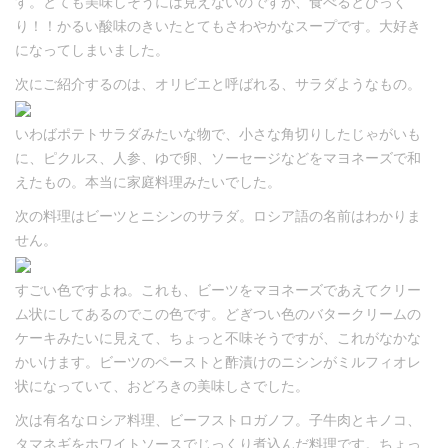
す。とても美味しそうには見えないのですが、食べるとびっく
り！！かるい酸味のきいたとてもさわやかなスープです。大好き
になってしまいました。
次にご紹介するのは、オリビエと呼ばれる、サラダようなもの。
いわばポテトサラダみたいな物で、小さな角切りしたじゃがいも
に、ピクルス、人参、ゆで卵、ソーセージなどをマヨネーズで和
えたもの。本当に家庭料理みたいでした。
次の料理はビーツとニシンのサラダ。ロシア語の名前はわかりま
せん。
すごい色ですよね。これも、ビーツをマヨネーズであえてクリー
ム状にしてあるのでこの色です。どぎつい色のバタークリームの
ケーキみたいに見えて、ちょっと不味そうですが、これがなかな
かいけます。ビーツのペーストと酢漬けのニシンがミルフィオレ
状になっていて、おどろきの美味しさでした。
次は有名なロシア料理、ビーフストロガノフ。子牛肉とキノコ、
タマネギをホワイトソースでじっくり煮込んだ料理です。ちょっ