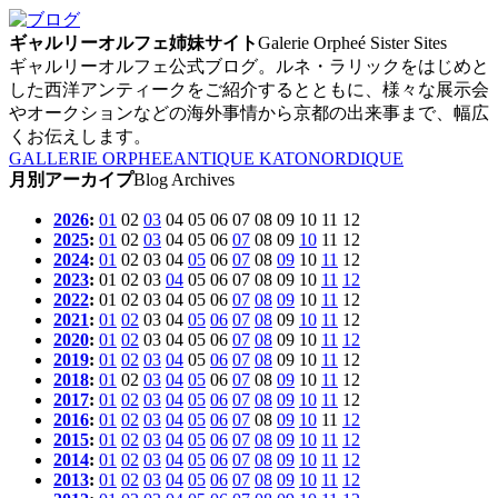
ギャルリーオルフェ姉妹サイト
Galerie Orpheé Sister Sites
ギャルリーオルフェ公式ブログ。ルネ・ラリックをはじめと
した西洋アンティークをご紹介するとともに、様々な展示会
やオークションなどの海外事情から京都の出来事まで、幅広
くお伝えします。
GALLERIE ORPHEE
ANTIQUE KATO
NORDIQUE
月別アーカイプ
Blog Archives
2026
:
01
02
03
04
05
06
07
08
09
10
11
12
2025
:
01
02
03
04
05
06
07
08
09
10
11
12
2024
:
01
02
03
04
05
06
07
08
09
10
11
12
2023
:
01
02
03
04
05
06
07
08
09
10
11
12
2022
:
01
02
03
04
05
06
07
08
09
10
11
12
2021
:
01
02
03
04
05
06
07
08
09
10
11
12
2020
:
01
02
03
04
05
06
07
08
09
10
11
12
2019
:
01
02
03
04
05
06
07
08
09
10
11
12
2018
:
01
02
03
04
05
06
07
08
09
10
11
12
2017
:
01
02
03
04
05
06
07
08
09
10
11
12
2016
:
01
02
03
04
05
06
07
08
09
10
11
12
2015
:
01
02
03
04
05
06
07
08
09
10
11
12
2014
:
01
02
03
04
05
06
07
08
09
10
11
12
2013
:
01
02
03
04
05
06
07
08
09
10
11
12